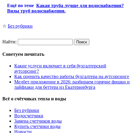
Ещё по теме
Какая труба лучше для водоснабжения?
Виды труб водоснабжения.
☆
Без рубрики
Найти:
Советуем почитать
Какие услуги включает в себя бухгалтерский
аутсорсинг?
Как оценить качество работы бухгалтера на аутсорсинге
Мелбет приложение в 2026: разбираем горячие фишки и
лайфхаки для беттера из Екатеринбурга
Всё о счётчиках тепла и воды
Без рубрики
Водосчетчики
Замена счетчиков воды
Купить счетчики воды
Новости