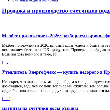
Счетчики воды и экономия
Продажа и производство счетчиков вод
Мелбет приложение в 2026: разбираем горячие ф
Мелбет приложение в 2026: взломай коды успеха и будь в игре
пониманием беттинга и UX-продуктов.. Проверяющий/редактор
Если вы хоть немного в теме, то
[ … ]
Утеплитель Энергофлекс — купить недорого в Кр
Не секрет, что отапливать загородный дом в холодное время г
домочадцев, ведь чем больше топлива мы сжигаем, тем больше
среди большого количества продукции трудно остановиться на
[ … ]
магниты на счетчики воды отзывы