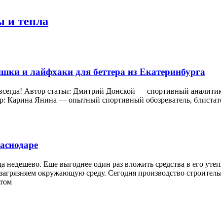
ы и тепла
ишки и лайфхаки для беттера из Екатеринбурга
 всегда! Автор статьи: Дмитрий Донской — спортивный аналитик
: Карина Янина — опытный спортивный обозреватель, блистатель
аснодаре
ода недешево. Еще выгоднее один раз вложить средства в его ут
 загрязняем окружающую среду. Сегодня производство строитель
 том