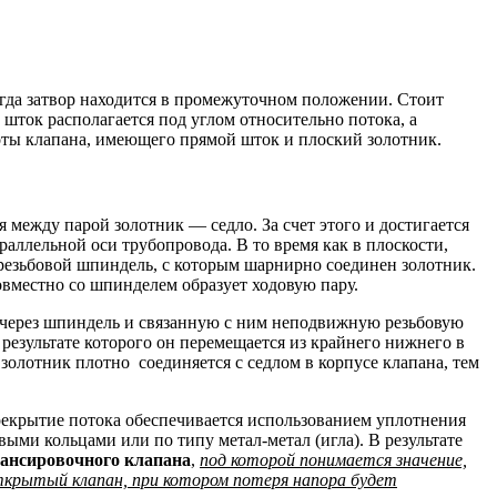
огда затвор находится в промежуточном положении. Стоит
шток располагается под углом относительно потока, а
оты клапана, имеющего прямой шток и плоский золотник.
 между парой золотник — седло. За счет этого и достигается
раллельной оси трубопровода. В то время как в плоскости,
резьбовой шпиндель, с которым шарнирно соединен золотник.
овместно со шпинделем образует ходовую пару.
я через шпиндель и связанную с ним неподвижную резьбовую
 результате которого он перемещается из крайнего нижнего в
олотник плотно соединяется с седлом в корпусе клапана, тем
рекрытие потока обеспечивается использованием уплотнения
ыми кольцами или по типу метал-метал (игла). В результате
ансировочного клапана
,
под которой понимается значение,
 открытый клапан, при котором потеря напора будет