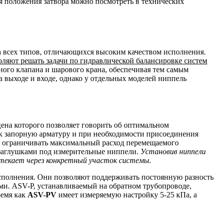
я положения затвора можно посмотреть в технических
а всех типов, отличающихся высоким качеством исполнения.
ляют решать задачи по гидравлической балансировке систем
ного клапана и шарового крана, обеспечивая тем самым
а выходе и входе, однако у отдельных моделей ниппель
цена которого позволяет говорить об оптимальном
ак запорную арматуру и при необходимости присоединения
т ограничивать максимальный расход перемещаемого
заглушками под измерительные ниппели.
Установив ниппели
текает через конкретный участок системы.
сполнения. Они позволяют поддерживать постоянную разность
и. ASV-P, устанавливаемый на обратном трубопроводе,
ремя как
ASV-PV
имеет измеряемую настройку 5-25 кПа, а