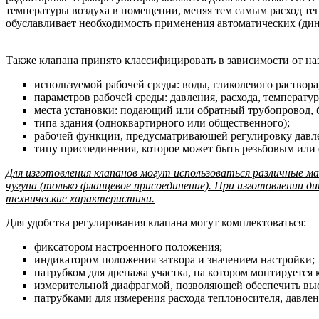
температуры воздуха в помещении, меняя тем самым расход т
обуславливает необходимость применения автоматических (ди
Также клапана принято классифицировать в зависимости от на
используемой рабочей среды: воды, гликолевого раствора,
параметров рабочей среды: давления, расхода, температу
места установки: подающий или обратный трубопровод, 
типа здания (одноквартирного или общественного);
рабочей функции, предусматривающей регулировку давле
типу присоединения, которое может быть резьбовым или
Для изготовления клапанов могут использоваться различные ма
чугуна (только фланцевое присоединение). При изготовлении д
технические характеристики.
Для удобства регулирования клапана могут комплектоваться:
фиксатором настроенного положения;
индикатором положения затвора и значением настройки;
патрубком для дренажа участка, на котором монтируется 
измерительной диафрагмой, позволяющей обеспечить выс
патрубками для измерения расхода теплоносителя, давлен