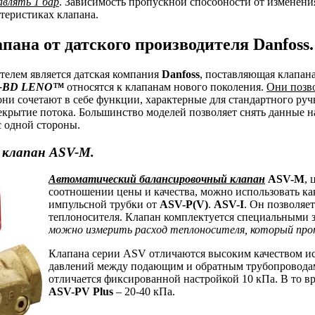
авлять 1 бар
. Зависимость пропускной способности от изменени
теристиках клапана.
пана от датского производителя Danfoss.
елем является датская компания
Danfoss
, поставляющая клапан
-BD LENO™
относятся к клапанам нового поколения.
Они позво
ни сочетают в себе функции, характерные для стандартного руч
екрытие потока. Большинство моделей позволяет снять данные н
с одной стороны.
 клапан ASV-M.
Автоматический балансировочный клапан
ASV-M
, 
соотношении цены и качества, можно использовать к
импульсной трубки от
ASV-P(V)
.
ASV-I
. Он позволяе
теплоносителя. Клапан комплектуется специальными 
можно измерить расход теплоносителя, который про
Клапана серии ASV отличаются высоким качеством и
давлений между подающим и обратным трубопроводам
отличается фиксированной настройкой 10 кПа. В то в
ASV-PV Plus
– 20-40 кПа.