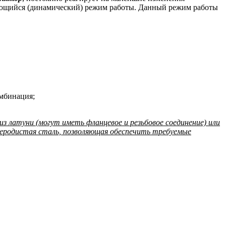
няющийся (динамический) режим работы. Данный режим работы
омбинация;
з латуни (могут иметь фланцевое и резьбовое соединение) или
глеродистая сталь, позволяющая обеспечить требуемые