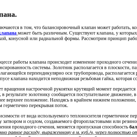
пана.
лючаются в том, что балансировочный клапан может работать, к
клапана
может быть различным. Существуют клапана, у которых 
ской, конусной или радиальной формы. Рассмотрим принцип раб
цессе работы клапана происходит изменение проходного сечения
нсированность системы. Золотник располагается в плоскости, па
лагающейся перпендикулярно оси трубопровода, располагается 
пусе клапана находится неподвижная резьбовая гайка, которая с
ет вращения настроечной рукоятки крутящий момент передаетс
, в результате золотнику сообщается поступательное движение, в
ее верхнее положение. Находясь в крайнем нижнем положении, з
м герметично перекрывая поток.
исимости от вида используемого теплоносителя герметичное пе
 затвором и седлом, создаваемого фторопластовыми или резинов
ения проходного сечения, меняется пропускная способность
бал
нно равное расходу, выраженному в м. куб./ч, через полностью