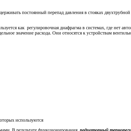
держивать постоянный перепад давления в стояках двухтрубной
льзуется как регулировочная диафрагма в системах, где нет авт
ельное значение расхода. Они относятся к устройствам вентильн
 которых используются
мами. В результате функционирования,
радиаторный терморег