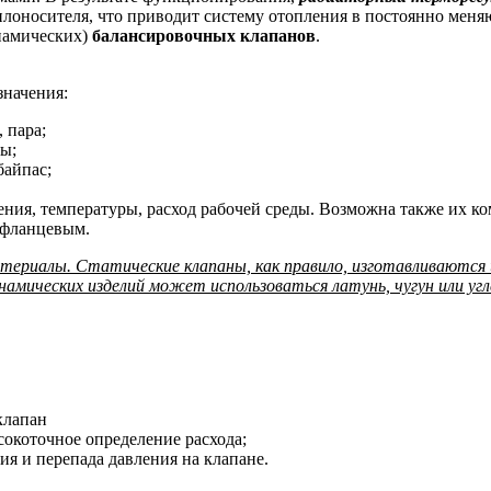
еплоносителя, что приводит систему отопления в постоянно ме
намических)
балансировочных клапанов
.
значения:
 пара;
ры;
байпас;
ния, температуры, расход рабочей среды. Возможна также их к
 фланцевым.
териалы. Статические клапаны, как правило, изготавливаются и
инамических изделий может использоваться латунь, чугун или у
клапан
окоточное определение расхода;
ия и перепада давления на клапане.