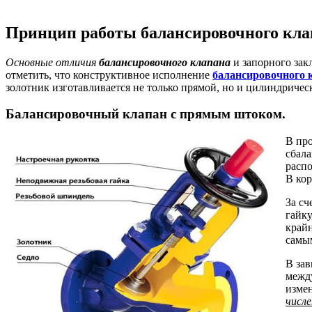
Принцип работы балансировочного кла
Основные отличия
балансировочного клапана
и запорного зак
отметить, что конструктивное исполнение
балансировочного 
золотник изготавливается не только прямой, но и цилиндриче
Балансировочный клапан с прямым штоком.
В про
сбала
распо
В кор
За сч
гайку
крайн
самы
В зав
между
измен
числе