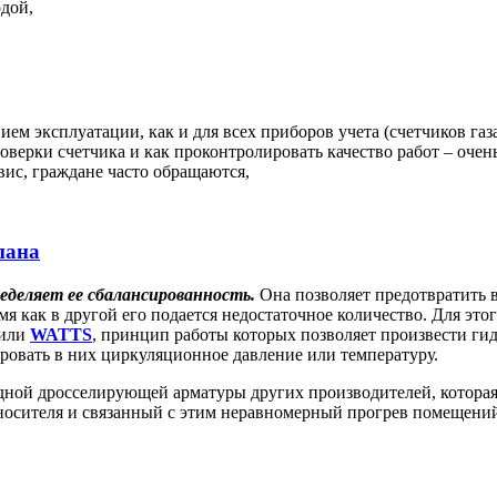
одой,
ем эксплуатации, как и для всех приборов учета (счетчиков газа
 поверки счетчика и как проконтролировать качество работ – оч
вис, граждане часто обращаются,
пана
деляет ее сбалансированность.
Она позволяет предотвратить 
мя как в другой его подается недостаточное количество. Для эт
или
WATTS
, принцип работы которых позволяет произвести ги
ровать в них циркуляционное давление или температуру.
ной дросселирующей арматуры других производителей, которая
носителя и связанный с этим неравномерный прогрев помещени