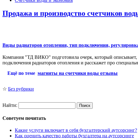
Счетчики воды и экономия
Продажа и производство счетчиков вод
Виды радиаторов отопления, тип подключения, регулировк
Компания "ТД ВИКО" подготовила очерк, который описывает, 
подключения радиаторов отопления и расскажет про специаль
Ещё по теме
магниты на счетчики воды отзывы
☆
Без рубрики
Найти:
Советуем почитать
Какие услуги включает в себя бухгалтерский аутсорсинг?
Как оценить качество работы бухгалтера на аутсорсинге