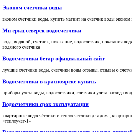
Эконом счетчики воды
эконом счетчики воды, купить магнит на счетчик воды эконом 
Мп еркц северск водосчетчики
вода, водяной, счетчик, показание, водосчетчик, показания во
водяного счетчика
Водосчетчики бетар официальный сайт
лучшие счетчики воды, счетчики воды отзывы, отзывы о счетч
Водосчетчики в красноярске купить
приборы учета воды, водосчетчики, счетчики учета расхода во
Водосчетчики срок эксплуатации
квартирные водосчётчики и теплосчетчики для дома, квартирн
«теплоучет-1»