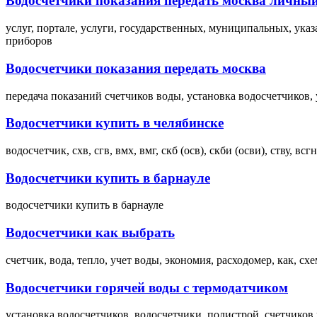
Водосчетчики показания передать москва личный
услуг, портале, услуги, государственных, муниципальных, указ
приборов
Водосчетчики показания передать москва
передача показаний счетчиков воды, установка водосчетчиков, у
Водосчетчики купить в челябинске
водосчетчик, схв, сгв, вмх, вмг, скб (осв), скби (осви), ству, вс
Водосчетчики купить в барнауле
водосчетчики купить в барнауле
Водосчетчики как выбрать
счетчик, вода, тепло, учет воды, экономия, расходомер, как, сх
Водосчетчики горячей воды с термодатчиком
установка водосчетчиков, водосчетчики, полистрой, счетчиков в