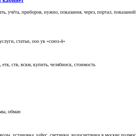
 кабинет
ать, учёта, приборов, нужно, показания, через, портал, показани
слуги, статьи, ооо ук «союз-4»
гн, етк, ств, вскм, купить, челябинск, стоимость
емы, обман
оды, установка, valtec, счетчики, водосчетчики в москве подмос