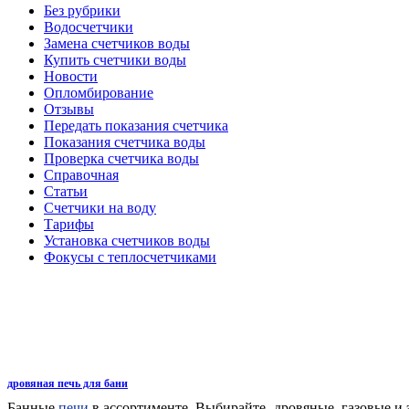
Без рубрики
Водосчетчики
Замена счетчиков воды
Купить счетчики воды
Новости
Опломбирование
Отзывы
Передать показания счетчика
Показания счетчика воды
Проверка счетчика воды
Справочная
Статьи
Счетчики на воду
Тарифы
Установка счетчиков воды
Фокусы с теплосчетчиками
дровяная печь для бани
Банные
печи
в ассортименте. Выбирайте- дровяные, газовые и