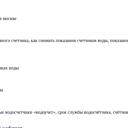
в москве
дяного счетчика, как снимать показания счетчиков воды, показан
иках воды
ды
ые водосчетчики «водоучет», срок службы водосчётчика, счётчи