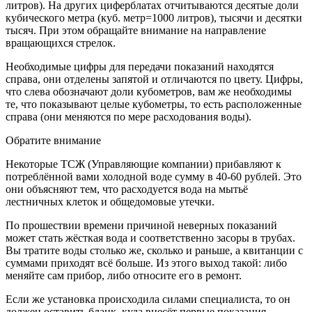
литров). На других циферблатах отчитываются десятые доли
кубического метра (куб. метр=1000 литров), тысячи и десятки
тысяч. При этом обращайте внимание на направление
вращающихся стрелок.
Необходимые цифры для передачи показаний находятся
справа, они отделены запятой и отличаются по цвету. Цифры,
что слева обозначают доли кубометров, вам же необходимы
те, что показывают целые кубометры, то есть расположенные
справа (они меняются по мере расходования воды).
Обратите внимание
Некоторые ТСЖ (Управляющие компании) прибавляют к
потреблённой вами холодной воде сумму в 40-60 рублей. Это
они объясняют тем, что расходуется вода на мытьё
лестничных клеток и общедомовые утечки.
По прошествии времени причиной неверных показаний
может стать жёсткая вода и соответственно засоры в трубах.
Вы тратите воды столько же, сколько и раньше, а квитанции с
суммами приходят всё больше. Из этого выход такой: либо
меняйте сам прибор, либо относите его в ремонт.
Если же установка происходила силами специалиста, то он
должен оставить бланк, куда внесёт первые показания.