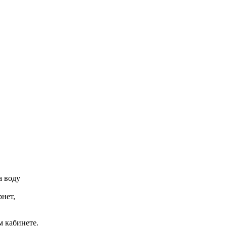
а воду
рнет,
м кабинете.