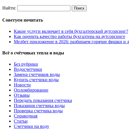
Найти:
Советуем почитать
Какие услуги включает в себя бухгалтерский аутсорсинг?
Как оценить качество работы бухгалтера на аутсорсинге
Мелбет приложение в 2026: разбираем горячие фишки и л
Всё о счётчиках тепла и воды
Без рубрики
Водосчетчики
Замена счетчиков воды
Купить счетчики воды
Новости
Опломбирование
Отзывы
Передать показания счетчика
Показания счетчика воды
Проверка счетчика воды
Справочная
Статьи
Счетчики на воду