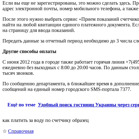
Если вы еще не зарегистрированы, это можно сделать здесь. Пр
адрес электронной почты, номер мобильного телефона, а так
После этого нужно выбрать сервис «Прием показаний счетчико
найти на любой квитанции единого платежного документа. Есл
на страницу для ввода показаний.
Передать данные за отчетный период необходимо до 3 числа с
Другие способы оплаты
С июня 2012 года в городе также работает горячая линия +7(4
ежедневно без выходных с 8:00 до 20:00 часов. По данным ст
тысяч звонков.
По сообщению департамента, в ближайшее время в дополнение
сообщений на единый номер городского SMS-портала 7377.
Ещё по теме
Удобный поиск гостиниц Украины через серви
как платить за воду по счетчику образец
☆
Справочная