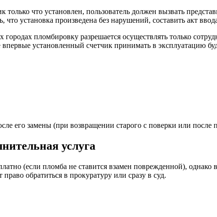
ик только что установлен, пользователь должен вызвать предст
ь, что установка произведена без нарушений, составить акт ввод
х городах пломбировку разрешается осуществлять только сотру
е впервые установленный счетчик принимать в эксплуатацию буд
сле его замены (при возвращении старого с поверки или после 
лнительная услуга
латно (если пломба не ставится взамен поврежденной), однако 
 право обратиться в прокуратуру или сразу в суд.