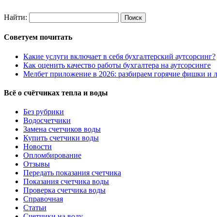
Найти:
Советуем почитать
Какие услуги включает в себя бухгалтерский аутсорсинг?
Как оценить качество работы бухгалтера на аутсорсинге
Мелбет приложение в 2026: разбираем горячие фишки и л
Всё о счётчиках тепла и воды
Без рубрики
Водосчетчики
Замена счетчиков воды
Купить счетчики воды
Новости
Опломбирование
Отзывы
Передать показания счетчика
Показания счетчика воды
Проверка счетчика воды
Справочная
Статьи
Счетчики на воду