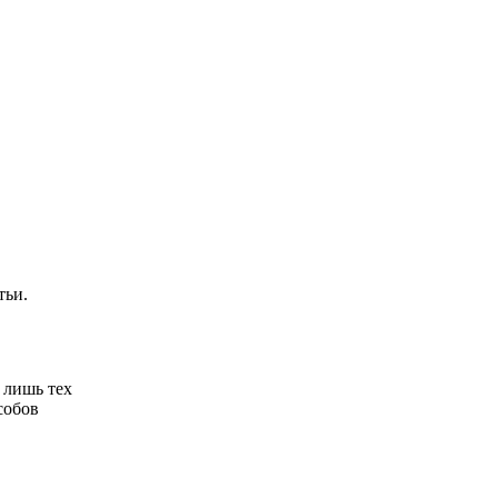
тьи.
 лишь тех
собов