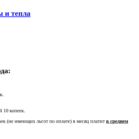
ы и тепла
да:
к.
й 10 копеек.
век (не имеющих льгот по оплате) в месяц платит
в среднем