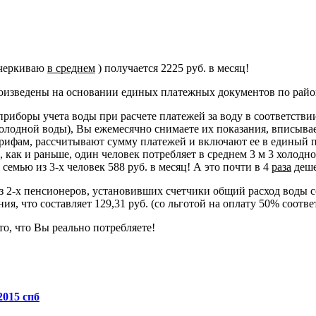
дчеркиваю
в среднем
) получается 2225 руб. в месяц!
оизведены на основании единых платежных документов по район
риборы учета воды при расчете платежей за воду в соответствии 
холодной воды), Вы ежемесячно снимаете их показания, вписывае
арифам, рассчитывают сумму платежей и включают ее в единый 
, как и раньше, один человек потребляет в среднем 3 м 3 холодно
 семью из 3-х человек 588 руб. в месяц! А это почти в 4
раза
деше
з 2-х пенсионеров, установивших счетчики общий расход воды сос
ия, что составляет 129,31 руб. (со льготой на оплату 50% соотв
то, что Вы реально потребляете!
2015 спб