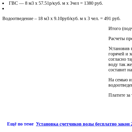
ГВС — 8 м3 х 57.51р/куб. м х 3чел = 1380 руб.
Водоотведение – 18 м3 х 9.10руб/куб. м х 3 чел. = 491 руб.
Итого (по
Расчеты пр
Установив п
горячей и 
согласно т
воду так же
составит на
На семью и
водоотведен
Платите за 
Ещё по теме
Установка счетчиков воды бесплатно закон 