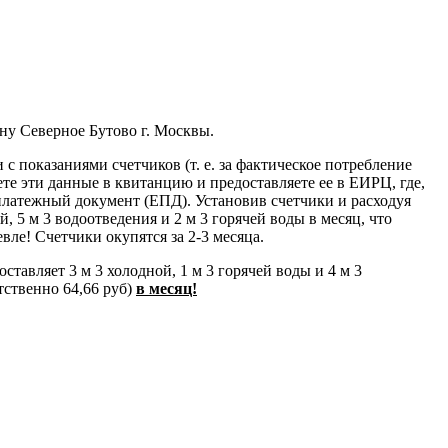
у Северное Бутово г. Москвы.
с показаниями счетчиков (т. е. за фактическое потребление
те эти данные в квитанцию и предоставляете ее в ЕИРЦ, где,
платежный документ (ЕПД). Установив счетчики и расходуя
й, 5 м 3 водоотведения и 2 м 3 горячей воды в месяц, что
вле! Счетчики окупятся за 2-3 месяца.
тавляет 3 м 3 холодной, 1 м 3 горячей воды и 4 м 3
етственно 64,66 руб)
в месяц!