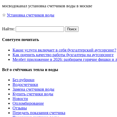
мосводоканал установка счетчиков воды в москве
☆
Установка счетчиков воды
Найти:
Советуем почитать
Какие услуги включает в себя бухгалтерский аутсорсинг?
Как оценить качество работы бухгалтера на аутсорсинге
Мелбет приложение в 2026: разбираем горячие фишки и л
Всё о счётчиках тепла и воды
Без рубрики
Водосчетчики
Замена счетчиков воды
Купить счетчики воды
Новости
Опломбирование
Отзывы
Передать показания счетчика