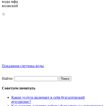
воды мфц
волжский
☆
Показания счетчика воды
Найти:
Советуем почитать
Какие услуги включает в себя бухгалтерский
аутсорсинг?
Как оценить качество работы бухгалтера на аутсорсинге