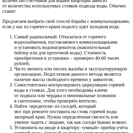
количество счетчиков для Вашей квартиры зависит
от количества используемых стояков подвода воды. Обычно
ставят:
Предлагаем выбрать свой способ борьбы с коммунальщиками,
если у вас из горячего крана подолгу идет холодная вода:
Самый радикальный. Отказаться от горячего
водоснабжения, поставляемого коммунальщиками
и установить водонагреватель (накопительный
бойлер или для проточной воды). Стоимость
приобретения и установки – примерно 40-60 тысяч
рублей;
Часто звонить или писать жалобы в эксплуатирующую
организацию. Недостатком данного метода является
наличие массы свободного времени у заявителя;
Самостоятельно контролировать циркуляцию горячей
воды в стояках. Для этого необходимы ключи
от подвала или чердака и минимальные познания
в сантехнике, чтобы проверять вентили;
Найти «вредителя» из соседей, который
мог при ремонте поставить на стояк горячей воды
запорный кран. Нужна определённая смелость или
умение ладить с людьми, так как соседи бываю всякие;
Установить на вводе в квартиру «умный» прибор учёта
горячей воды, который не только учитывает количество