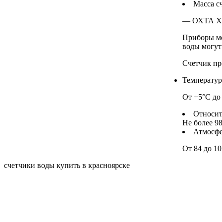
Масса с
— ОХТА ХЛ,
Приборы мо
воды могут
Счетчик пр
Температур
От +5°С до
Относит
Не более 9
Атмосфе
От 84 до 10
счетчики воды купить в красноярске