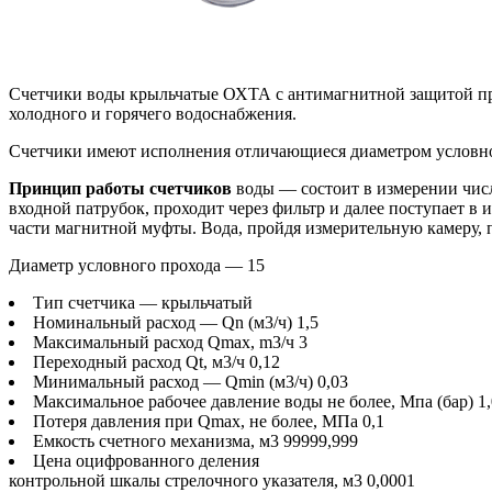
Счетчики воды крыльчатые ОХТА с антимагнитной защитой пре
холодного и горячего водоснабжения.
Счетчики имеют исполнения отличающиеся диаметром условног
Принцип работы счетчиков
воды — состоит в измерении числ
входной патрубок, проходит через фильтр и далее поступает в
части магнитной муфты. Вода, пройдя измерительную камеру, 
Диаметр условного прохода — 15
Тип счетчика — крыльчатый
Номинальный расход — Qn (м3/ч) 1,5
Максимальный расход Qmax, m3/ч 3
Переходный расход Qt, м3/ч 0,12
Минимальный расход — Qmin (м3/ч) 0,03
Максимальное рабочее давление воды не более, Мпа (бар) 1,0
Потеря давления при Qmax, не более, МПа 0,1
Емкость счетного механизма, м3 99999,999
Цена оцифрованного деления
контрольной шкалы стрелочного указателя, м3 0,0001