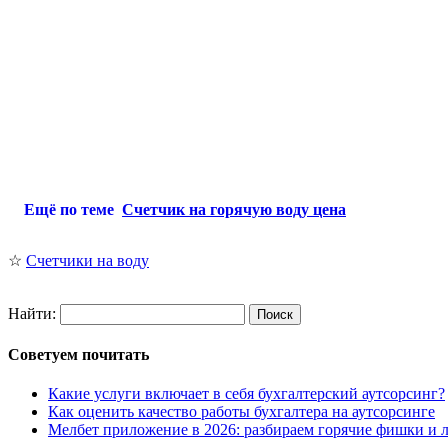
Ещё по теме
Счетчик на горячую воду цена
☆
Счетчики на воду
Найти:
Советуем почитать
Какие услуги включает в себя бухгалтерский аутсорсинг?
Как оценить качество работы бухгалтера на аутсорсинге
Мелбет приложение в 2026: разбираем горячие фишки и л