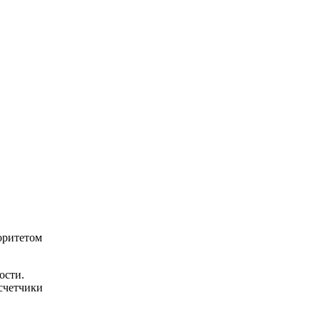
оритетом
ости.
 счетчики