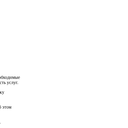
еобходимые
ть услуг.
вку
б этом
,
.