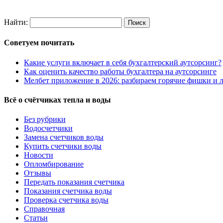
Найти:
Советуем почитать
Какие услуги включает в себя бухгалтерский аутсорсинг?
Как оценить качество работы бухгалтера на аутсорсинге
Мелбет приложение в 2026: разбираем горячие фишки и л
Всё о счётчиках тепла и воды
Без рубрики
Водосчетчики
Замена счетчиков воды
Купить счетчики воды
Новости
Опломбирование
Отзывы
Передать показания счетчика
Показания счетчика воды
Проверка счетчика воды
Справочная
Статьи