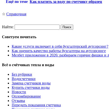
Ещё по теме
Как платить за воду по счетчику образец
☆
Справочная
Найти:
Советуем почитать
Какие услуги включает в себя бухгалтерский аутсорсинг?
Как оценить качество работы бухгалтера на аутсорсинге
Мелбет приложение в 2026: разбираем горячие фишки и л
Всё о счётчиках тепла и воды
Без рубрики
Водосчетчики
Замена счетчиков воды
Купить счетчики воды
Новости
Опломбирование
Отзывы
Передать показания счетчика