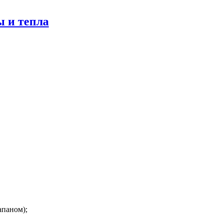
ы и тепла
апаном);