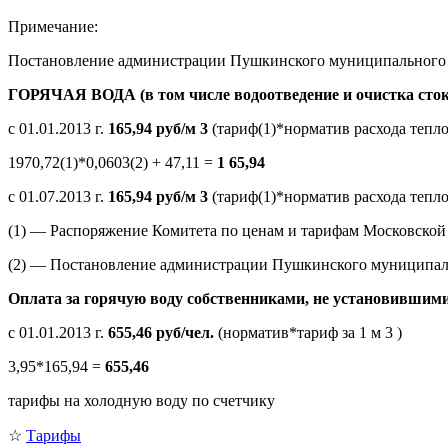
Примечание:
Постановление администрации Пушкинского муниципального рай
ГОРЯЧАЯ ВОДА (в том числе водоотведение и очистка сток
с 01.01.2013 г.
165,94 руб/м
3
(тариф(1)*норматив расхода тепло
1970,72(1)*0,0603(2) + 47,11 =
1
65,94
с 01.07.2013 г.
165,94 руб/м
3
(тариф(1)*норматив расхода тепло
(1) — Распоряжение Комитета по ценам и тарифам Московской 
(2) — Постановление администрации Пушкинского муниципальн
Оплата за горячую воду собственниками, не установившим
с 01.01.2013 г.
655,46 руб/чел.
(норматив*тариф за 1 м 3 )
3,95*165,94 =
655,46
тарифы на холодную воду по счетчику
☆
Тарифы