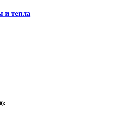
ы и тепла
0):