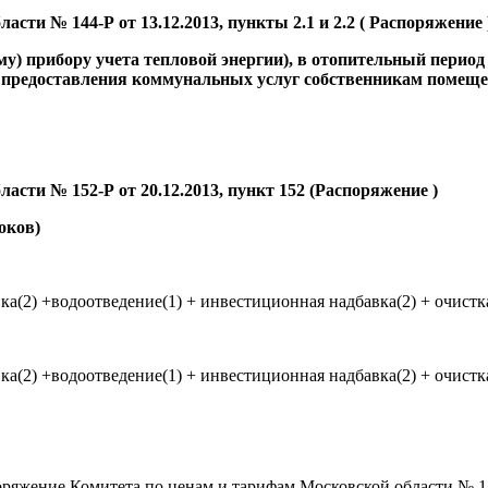
ти № 144-Р от 13.12.2013, пункты 2.1 и 2.2 (
Распоряжение
у) прибору учета тепловой энергии),
в отопительный период
ла предоставления коммунальных услуг собственникам помещ
асти № 152-Р от 20.12.2013, пункт 152
(Распоряжение )
оков)
ка(2) +водоотведение(1) + инвестиционная надбавка(2) + очистк
ка(2) +водоотведение(1) + инвестиционная надбавка(2) + очистк
оряжение Комитета по ценам и тарифам Московской области № 15