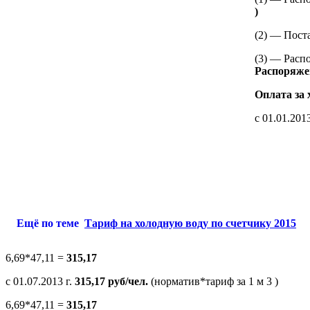
)
(2) — Пост
(3) — Расп
Распоряже
Оплата за
с 01.01.2013
Ещё по теме
Тариф на холодную воду по счетчику 2015
6,69*47,11 =
315,17
с 01.07.2013 г.
315,17 руб/чел.
(норматив*тариф за 1 м 3 )
6,69*47,11 =
315,17