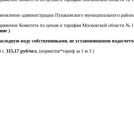
ановление администрации Пушкинского муниципального района 
оряжение Комитета по ценам и тарифам Московской области № 1
ние )
 холодную воду собственниками, не установившими водосчет
 г.
315,17 руб/чел.
(норматив*тариф за 1 м 3 )