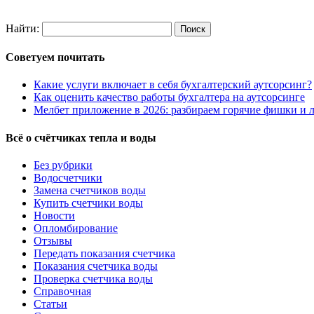
Найти:
Советуем почитать
Какие услуги включает в себя бухгалтерский аутсорсинг?
Как оценить качество работы бухгалтера на аутсорсинге
Мелбет приложение в 2026: разбираем горячие фишки и л
Всё о счётчиках тепла и воды
Без рубрики
Водосчетчики
Замена счетчиков воды
Купить счетчики воды
Новости
Опломбирование
Отзывы
Передать показания счетчика
Показания счетчика воды
Проверка счетчика воды
Справочная
Статьи