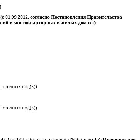
)
(с 01.09.2012, согласно Постановления Правительства
ений в многоквартирных и жилых домах»)
а сточных вод(3))
а сточных вод(3))
0-Р от 19.12.2013, Приложение № 2, пункт 93
(Распоряжение