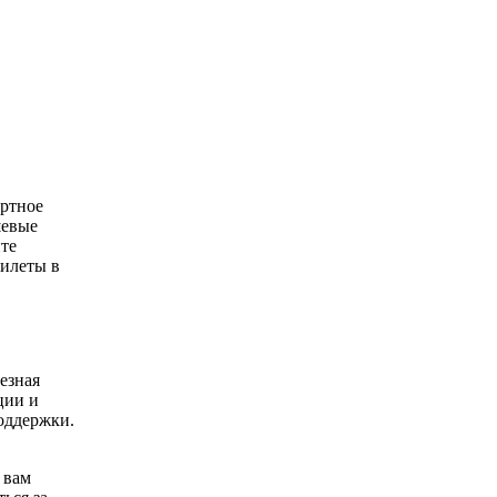
ортное
шевые
йте
билеты в
езная
ции и
поддержки.
 вам