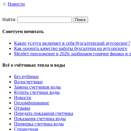
☆
Новости
Найти:
Советуем почитать
Какие услуги включает в себя бухгалтерский аутсорсинг?
Как оценить качество работы бухгалтера на аутсорсинге
Мелбет приложение в 2026: разбираем горячие фишки и л
Всё о счётчиках тепла и воды
Без рубрики
Водосчетчики
Замена счетчиков воды
Купить счетчики воды
Новости
Опломбирование
Отзывы
Передать показания счетчика
Показания счетчика воды
Проверка счетчика воды
Справочная