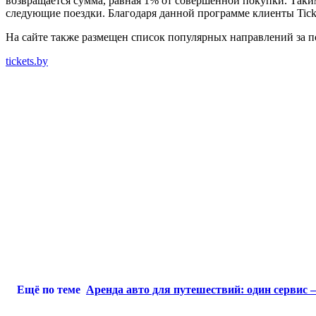
возвращается сумма, равная 1% от совершенной покупки. Таким
следующие поездки. Благодаря данной программе клиенты Ticke
На сайте также размещен список популярных направлений за по
tickets.by
Ещё по теме
Аренда авто для путешествий: один сервис