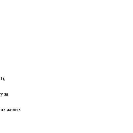
П),
у за
гих жилых