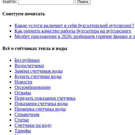
Найти:
Советуем почитать
Какие услуги включает в себя бухгалтерский аутсорсинг?
Как оценить качество работы бухгалтера на аутсорсинге
Мелбет приложение в 2026: разбираем горячие фишки и л
Всё о счётчиках тепла и воды
Без рубрики
Водосчетчики
Замена счетчиков воды
Купить счетчики воды
Новости
Опломбирование
Отзывы
Передать показания счетчика
Показания счетчика воды
Проверка счетчика воды
Справочная
Статьи
Счетчики на воду
Тарифы