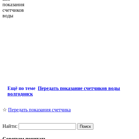
показания
счетчиков
воды
Ещё по теме
Передать показание счетчиков воды
волгодонск
☆
Передать показания счетчика
Найти:
Советуем почитать