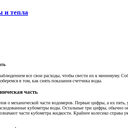
ы и тепла
ать
аблюдением все свои расходы, чтобы свести их к минимуму. Соб
зберемся в том, как снять показания счетчика воды.
ническая часть
лов о механической части водомеров. Первые цифры, а их пять,
асходованные кубометры воды. Остальные три цифры, обычно о
 означают части кубометра жидкости. Крайнее колесико справа у