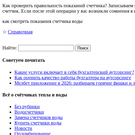
Как проверить правильность показаний счетчика? Записываем 
счетчик. Если после этой операции у вас возникли сомнения в
как смотреть показания счетчика воды
☆
Справочная
Найти:
Советуем почитать
Какие услуги включает в себя бухгалтерский аутсорсинг?
Как оценить качество работы бухгалтера на аутсорсинге
Мелбет приложение в 2026: разбираем горячие фишки и л
Всё о счётчиках тепла и воды
Без рубрики
Водосчетчики
Замена счетчиков воды
Купить счетчики воды
Новости
Опломбирование