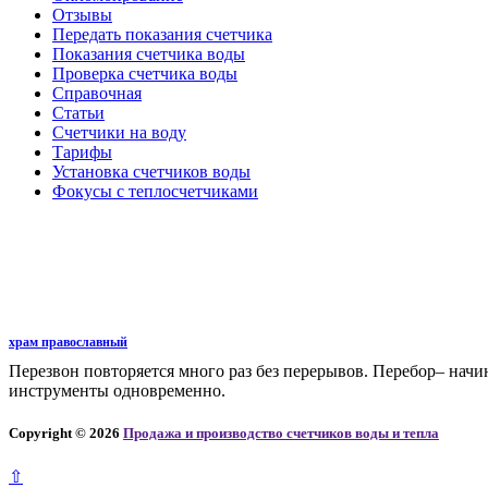
Отзывы
Передать показания счетчика
Показания счетчика воды
Проверка счетчика воды
Справочная
Статьи
Счетчики на воду
Тарифы
Установка счетчиков воды
Фокусы с теплосчетчиками
храм православный
Перезвон повторяется много раз без перерывов. Перебор– начин
инструменты одновременно.
Copyright © 2026
Продажа и производство счетчиков воды и тепла
⇧