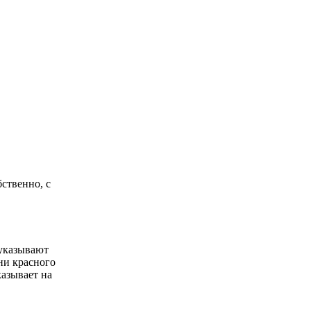
ственно, с
 указывают
ни красного
казывает на