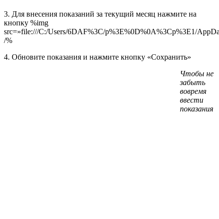
3. Для внесения показаний за текущий месяц нажмите на
кнопку %img
src=»file:///C:/Users/6DAF%3C/p%3E%0D%0A%3Cp%3E1/AppData/L
/%
4. Обновите показания и нажмите кнопку «Сохранить»
Чтобы не
забыть
вовремя
ввести
показания