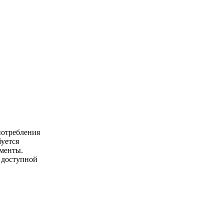
потребления
буется
менты.
 доступной