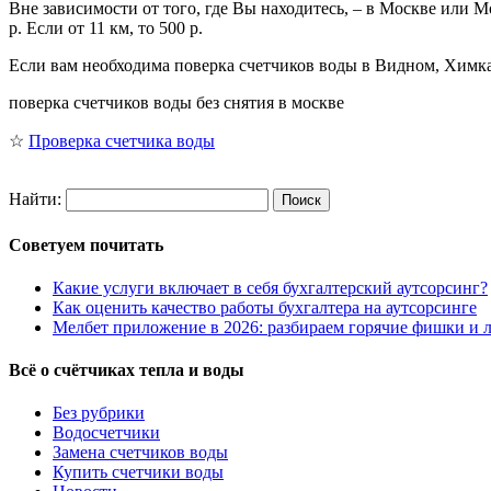
Вне зависимости от того, где Вы находитесь, – в Москве или 
р. Если от 11 км, то 500 р.
Если вам необходима поверка счетчиков воды в Видном, Химках
поверка счетчиков воды без снятия в москве
☆
Проверка счетчика воды
Найти:
Советуем почитать
Какие услуги включает в себя бухгалтерский аутсорсинг?
Как оценить качество работы бухгалтера на аутсорсинге
Мелбет приложение в 2026: разбираем горячие фишки и л
Всё о счётчиках тепла и воды
Без рубрики
Водосчетчики
Замена счетчиков воды
Купить счетчики воды